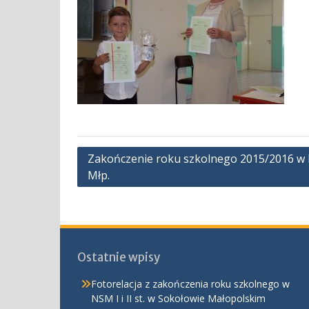
Nawigacja
Zakończenie roku szkolnego 2015/2016 w NS
Młp.
wpisu
Ostatnie wpisy
Fotorelacja z zakończenia roku szkolnego w
NSM I i II st. w Sokołowie Małopolskim