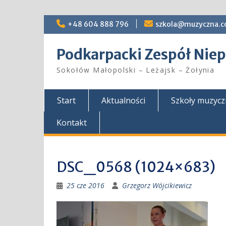
Skip
+48 604 888 796
szkola@muzyczna.c
to
content
Podkarpacki Zespół Ni
Sokołów Małopolski – Leżajsk – Żołynia
Start
Aktualności
Szkoły muzyc
Kontakt
DSC_0568 (1024×683)
25 cze 2016
Grzegorz Wójcikiewicz