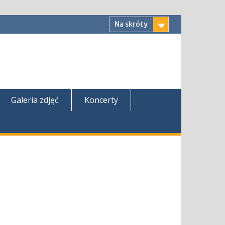
Na skróty
Galeria zdjęć
Koncerty