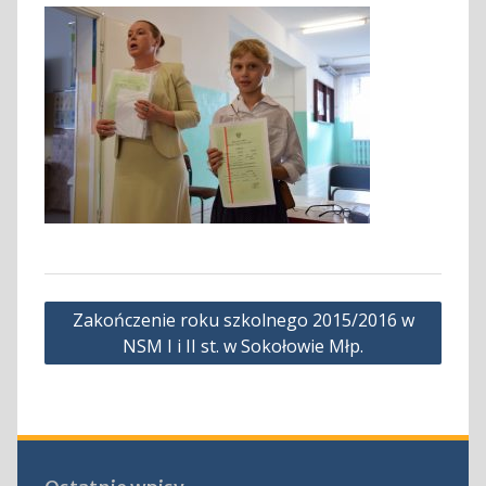
Nawigacja
Zakończenie roku szkolnego 2015/2016 w
wpisu
NSM I i II st. w Sokołowie Młp.