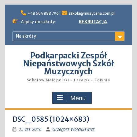
Skip
to
+48 604 888 796
szkola@muzyczna.com.pl
content
Zapisy do szkoły:
REKRUTACJA
Na skróty
Podkarpacki Zespół
Niepaństwowych Szkół
Muzycznych
Sokołów Małopolski – Leżajsk – Żołynia
Menu
DSC_0585 (1024×683)
25 cze 2016
Grzegorz Wójcikiewicz