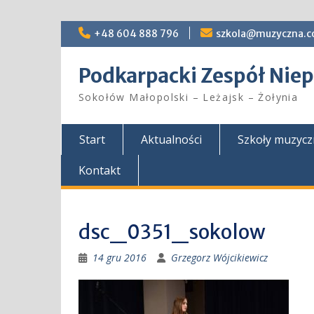
Skip
+48 604 888 796
szkola@muzyczna.c
to
content
Podkarpacki Zespół Ni
Sokołów Małopolski – Leżajsk – Żołynia
Start
Aktualności
Szkoły muzyc
Kontakt
dsc_0351_sokolow
14 gru 2016
Grzegorz Wójcikiewicz