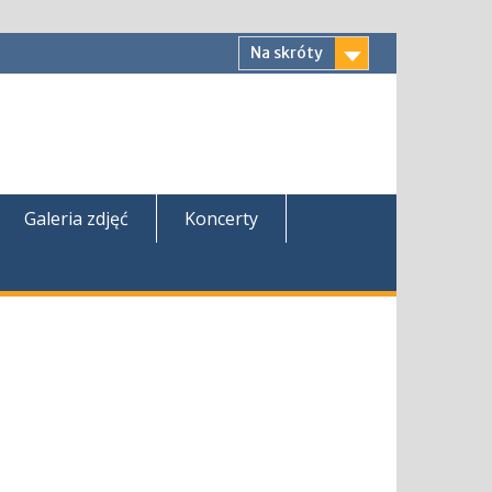
Na skróty
Galeria zdjęć
Koncerty