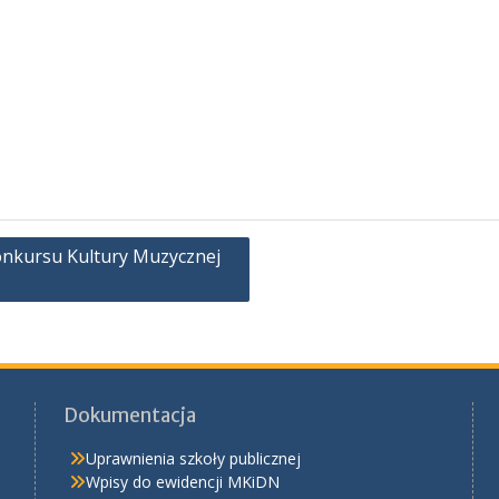
onkursu Kultury Muzycznej
Dokumentacja
Uprawnienia szkoły publicznej
Wpisy do ewidencji MKiDN