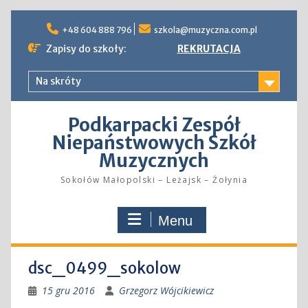
Skip
to
+48 604 888 796
szkola@muzyczna.com.pl
content
Zapisy do szkoły:
REKRUTACJA
Na skróty
Podkarpacki Zespół
Niepaństwowych Szkół
Muzycznych
Sokołów Małopolski – Leżajsk – Żołynia
Menu
dsc_0499_sokolow
15 gru 2016
Grzegorz Wójcikiewicz