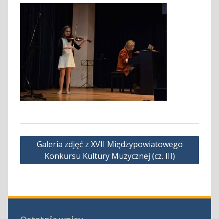
Nawigacja
Galeria zdjęć z XVII Międzypowiatowego
wpisu
Konkursu Kultury Muzycznej (cz. III)