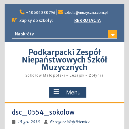
Skip
to
+48 604 888 796
szkola@muzyczna.com.pl
content
Zapisy do szkoły:
REKRUTACJA
Na skróty
Podkarpacki Zespół
Niepaństwowych Szkół
Muzycznych
Sokołów Małopolski – Leżajsk – Żołynia
Menu
dsc_0554_sokolow
15 gru 2016
Grzegorz Wójcikiewicz