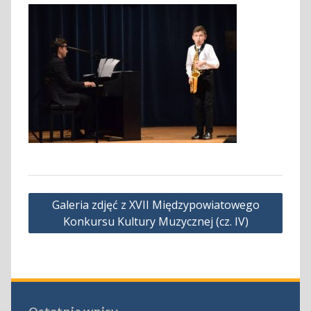
Nawigacja
Galeria zdjęć z XVII Międzypowiatowego
wpisu
Konkursu Kultury Muzycznej (cz. IV)