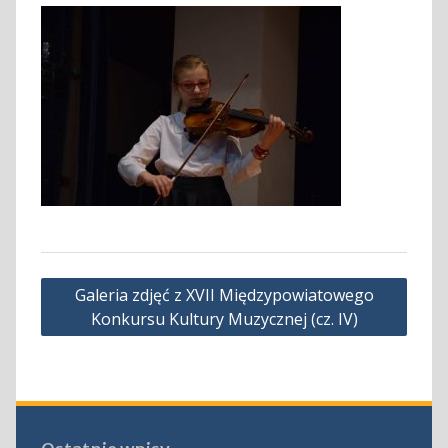
Nawigacja
Galeria zdjęć z XVII Międzypowiatowego
wpisu
Konkursu Kultury Muzycznej (cz. IV)