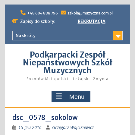
Skip
to
+48 604 888 796
szkola@muzyczna.com.pl
content
Zapisy do szkoły:
REKRUTACJA
Na skróty
Podkarpacki Zespół
Niepaństwowych Szkół
Muzycznych
Sokołów Małopolski – Leżajsk – Żołynia
Menu
dsc_0578_sokolow
15 gru 2016
Grzegorz Wójcikiewicz