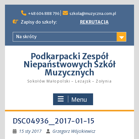
Skip
to
+48 604 888 796
szkola@muzyczna.com.pl
content
Zapisy do szkoły:
REKRUTACJA
Na skróty
Podkarpacki Zespół
Niepaństwowych Szkół
Muzycznych
Sokołów Małopolski – Leżajsk – Żołynia
Menu
DSC04936_2017-01-15
15 sty 2017
Grzegorz Wójcikiewicz