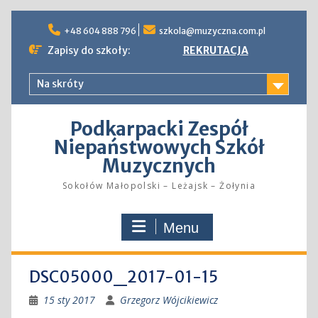
Skip
to
+48 604 888 796
szkola@muzyczna.com.pl
content
Zapisy do szkoły:
REKRUTACJA
Na skróty
Podkarpacki Zespół
Niepaństwowych Szkół
Muzycznych
Sokołów Małopolski – Leżajsk – Żołynia
Menu
DSC05000_2017-01-15
15 sty 2017
Grzegorz Wójcikiewicz