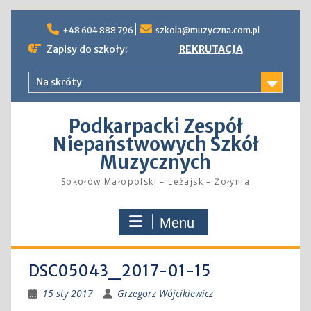
Skip
to
+48 604 888 796
szkola@muzyczna.com.pl
content
Zapisy do szkoły:
REKRUTACJA
Na skróty
Podkarpacki Zespół
Niepaństwowych Szkół
Muzycznych
Sokołów Małopolski – Leżajsk – Żołynia
Menu
DSC05043_2017-01-15
15 sty 2017
Grzegorz Wójcikiewicz