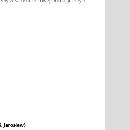
my w Sali Koncertowej słuchając innych
, Jarosław)