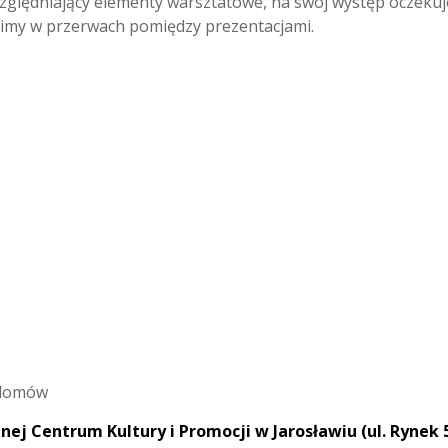
ględniający elementy warsztatowe, na swój występ oczekuje
imy w przerwach pomiędzy prezentacjami.
plomów
nej Centrum Kultury i Promocji w Jarosławiu (ul. Rynek 5