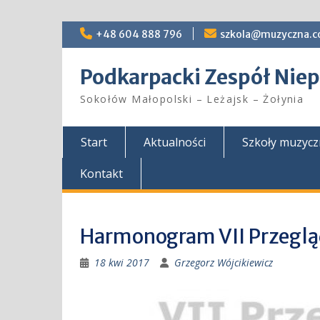
Skip
+48 604 888 796
szkola@muzyczna.c
to
content
Podkarpacki Zespół Ni
Sokołów Małopolski – Leżajsk – Żołynia
Start
Aktualności
Szkoły muzyc
Kontakt
Harmonogram VII Przeglą
18 kwi 2017
Grzegorz Wójcikiewicz