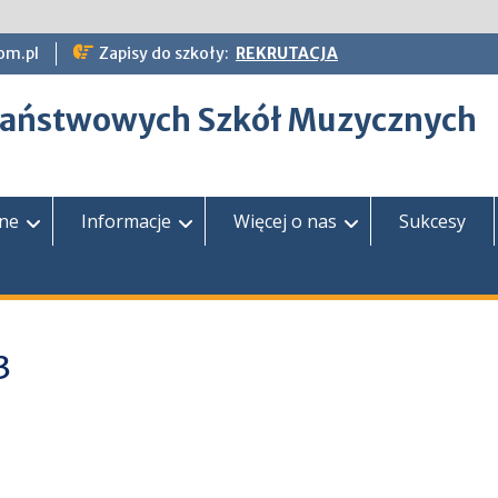
om.pl
Zapisy do szkoły:
REKRUTACJA
epaństwowych Szkół Muzycznych
zne
Informacje
Więcej o nas
Sukcesy
3