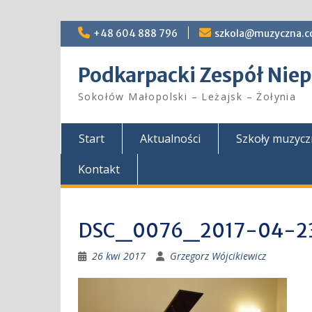
Skip
+48 604 888 796
szkola@muzyczna.c
to
content
Podkarpacki Zespół Ni
Sokołów Małopolski – Leżajsk – Żołynia
Start
Aktualności
Szkoły muzyc
Kontakt
DSC_0076_2017-04-2
26 kwi 2017
Grzegorz Wójcikiewicz