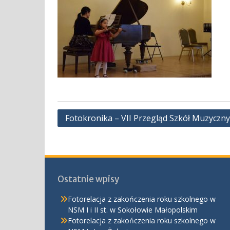
Nawigacja
Fotokronika – VII Przegląd Szkół Muzyczny
wpisu
Ostatnie wpisy
Fotorelacja z zakończenia roku szkolnego w
NSM I i II st. w Sokołowie Małopolskim
Fotorelacja z zakończenia roku szkolnego w