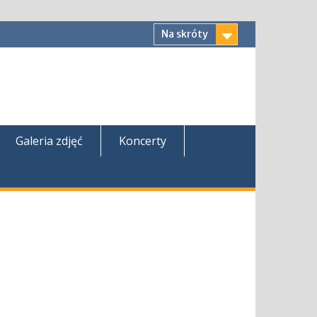
Na skróty
Galeria zdjęć
Koncerty