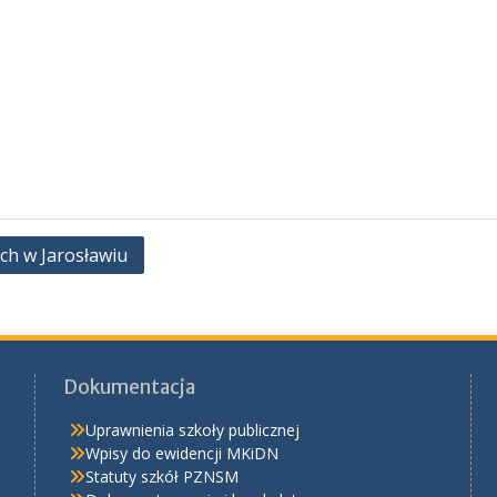
ch w Jarosławiu
Dokumentacja
Uprawnienia szkoły publicznej
Wpisy do ewidencji MKiDN
Statuty szkół PZNSM