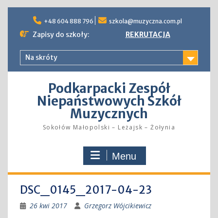
Skip
to
+48 604 888 796
szkola@muzyczna.com.pl
content
Zapisy do szkoły:
REKRUTACJA
Na skróty
Podkarpacki Zespół
Niepaństwowych Szkół
Muzycznych
Sokołów Małopolski – Leżajsk – Żołynia
Menu
DSC_0145_2017-04-23
26 kwi 2017
Grzegorz Wójcikiewicz