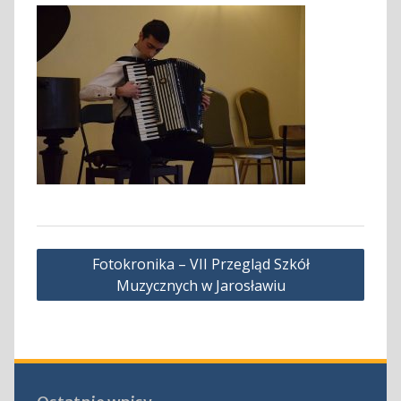
Nawigacja
Fotokronika – VII Przegląd Szkół
wpisu
Muzycznych w Jarosławiu