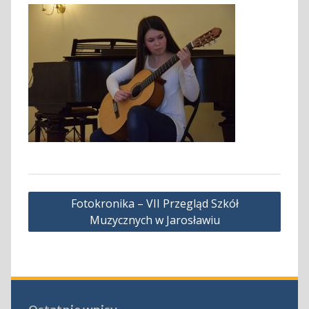
Nawigacja
Fotokronika – VII Przegląd Szkół
wpisu
Muzycznych w Jarosławiu