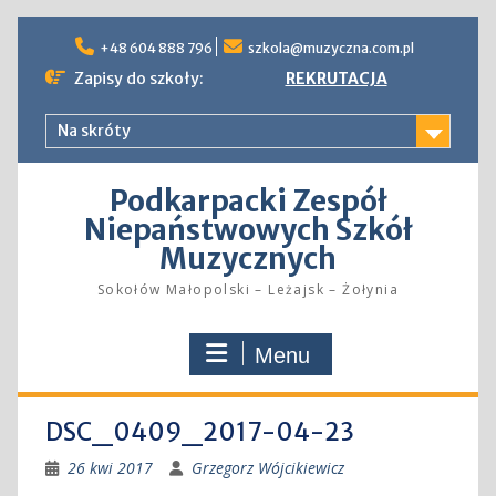
Skip
to
+48 604 888 796
szkola@muzyczna.com.pl
content
Zapisy do szkoły:
REKRUTACJA
Na skróty
Podkarpacki Zespół
Niepaństwowych Szkół
Muzycznych
Sokołów Małopolski – Leżajsk – Żołynia
Menu
DSC_0409_2017-04-23
26 kwi 2017
Grzegorz Wójcikiewicz