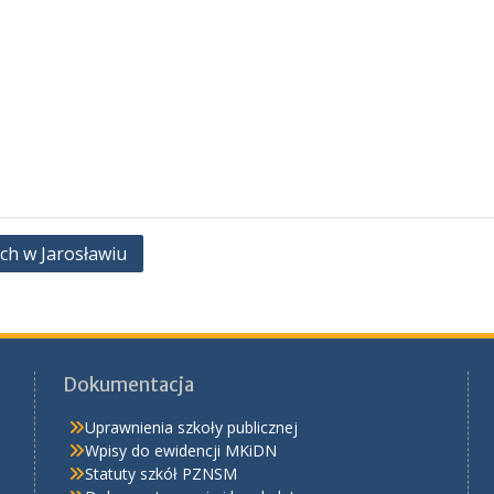
ch w Jarosławiu
Dokumentacja
Uprawnienia szkoły publicznej
Wpisy do ewidencji MKiDN
Statuty szkół PZNSM