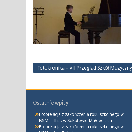
Nawigacja
Fotokronika – VII Przegląd Szkół Muzyczny
wpisu
Ostatnie wpisy
Fotorelacja z zakończenia roku szkolnego w
NSM I i II st. w Sokołowie Małopolskim
Fotorelacja z zakończenia roku szkolnego w