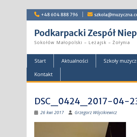
Skip
+48 604 888 796
szkola@muzyczna.c
to
content
Podkarpacki Zespół Ni
Sokołów Małopolski – Leżajsk – Żołynia
Start
Aktualności
Szkoły muzyc
Kontakt
DSC_0424_2017-04-2
26 kwi 2017
Grzegorz Wójcikiewicz