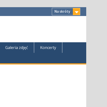
Na skróty
Galeria zdjęć
Koncerty