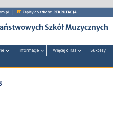
om.pl
Zapisy do szkoły:
REKRUTACJA
epaństwowych Szkół Muzycznych
zne
Informacje
Więcej o nas
Sukcesy
3