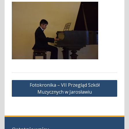
Nawigacja
Fotokronika – VII Przegląd Szkół
wpisu
Muzycznych w Jarosławiu