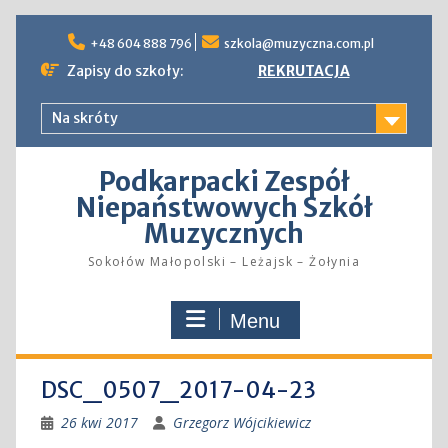
Skip
to
+48 604 888 796
szkola@muzyczna.com.pl
content
Zapisy do szkoły:
REKRUTACJA
Na skróty
Podkarpacki Zespół
Niepaństwowych Szkół
Muzycznych
Sokołów Małopolski – Leżajsk – Żołynia
Menu
DSC_0507_2017-04-23
26 kwi 2017
Grzegorz Wójcikiewicz