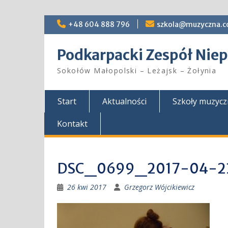
Skip
+48 604 888 796
szkola@muzyczna.c
to
content
Podkarpacki Zespół Ni
Sokołów Małopolski – Leżajsk – Żołynia
Start
Aktualności
Szkoły muzyc
Kontakt
DSC_0699_2017-04-2
26 kwi 2017
Grzegorz Wójcikiewicz