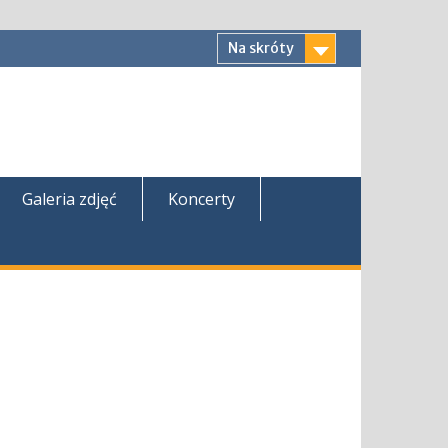
Na skróty
Galeria zdjęć
Koncerty