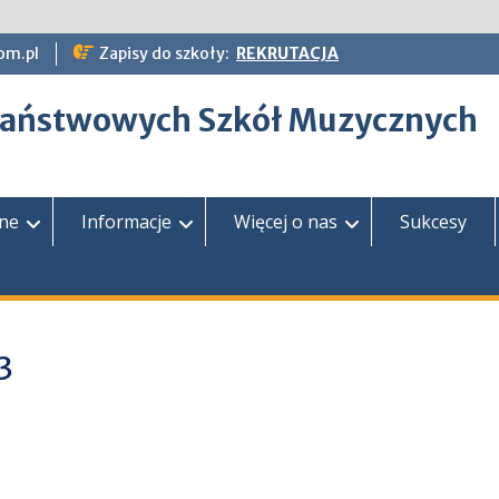
om.pl
Zapisy do szkoły:
REKRUTACJA
epaństwowych Szkół Muzycznych
zne
Informacje
Więcej o nas
Sukcesy
3