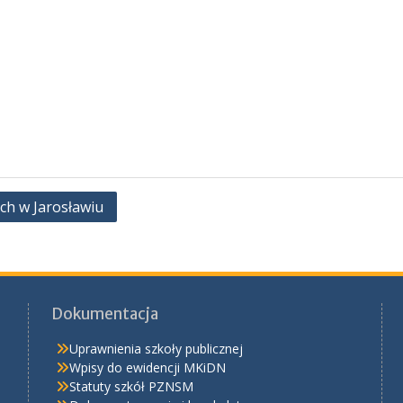
ch w Jarosławiu
Dokumentacja
Uprawnienia szkoły publicznej
Wpisy do ewidencji MKiDN
Statuty szkół PZNSM