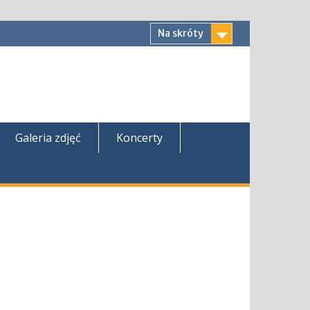
Na skróty
Galeria zdjęć
Koncerty