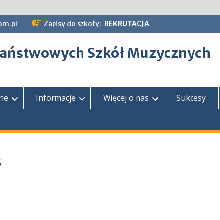
om.pl
Zapisy do szkoły:
REKRUTACJA
epaństwowych Szkół Muzycznych
zne
Informacje
Więcej o nas
Sukcesy
3