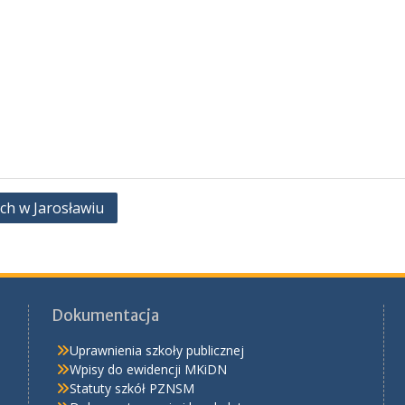
ch w Jarosławiu
Dokumentacja
Uprawnienia szkoły publicznej
Wpisy do ewidencji MKiDN
Statuty szkół PZNSM