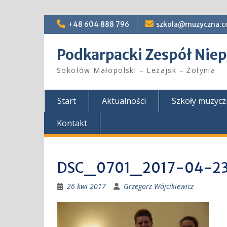
Skip
+48 604 888 796
szkola@muzyczna.c
to
content
Podkarpacki Zespół Ni
Sokołów Małopolski – Leżajsk – Żołynia
Start
Aktualności
Szkoły muzyc
Kontakt
DSC_0701_2017-04-2
26 kwi 2017
Grzegorz Wójcikiewicz