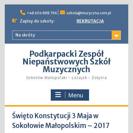
Skip
to
+48 604 888 796
szkola@muzyczna.com.pl
content
Zapisy do szkoły:
REKRUTACJA
Na skróty
Podkarpacki Zespół
Niepaństwowych Szkół
Muzycznych
Sokołów Małopolski – Leżajsk – Żołynia
Menu
Święto Konstytucji 3 Maja w
Sokołowie Małopolskim – 2017