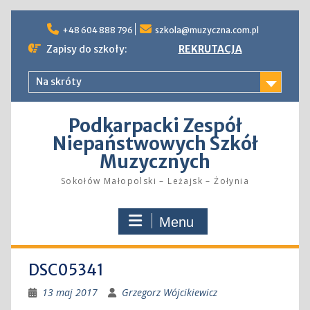
Skip
to
+48 604 888 796
szkola@muzyczna.com.pl
content
Zapisy do szkoły:
REKRUTACJA
Na skróty
Podkarpacki Zespół
Niepaństwowych Szkół
Muzycznych
Sokołów Małopolski – Leżajsk – Żołynia
Menu
DSC05341
13 maj 2017
Grzegorz Wójcikiewicz