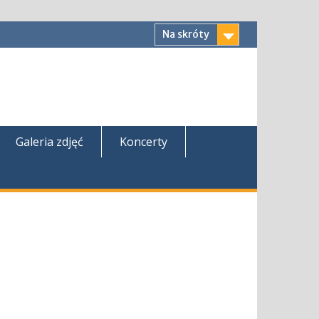
Na skróty
Galeria zdjęć
Koncerty