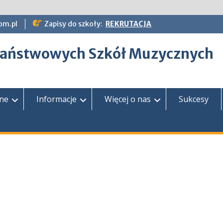
om.pl
Zapisy do szkoły:
REKRUTACJA
epaństwowych Szkół Muzycznych
zne
Informacje
Więcej o nas
Sukcesy
1