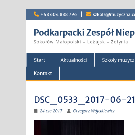
Skip
+48 604 888 796
szkola@muzyczna.c
to
content
Podkarpacki Zespół Ni
Sokołów Małopolski – Leżajsk – Żołynia
Start
Aktualności
Szkoły muzyc
Kontakt
DSC_0533_2017-06-2
24 cze 2017
Grzegorz Wójcikiewicz