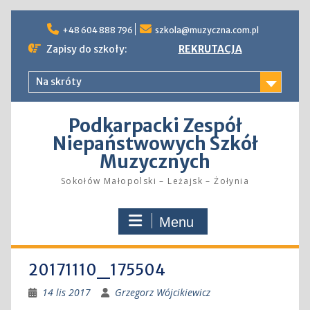
Skip
to
+48 604 888 796
szkola@muzyczna.com.pl
content
Zapisy do szkoły:
REKRUTACJA
Na skróty
Podkarpacki Zespół
Niepaństwowych Szkół
Muzycznych
Sokołów Małopolski – Leżajsk – Żołynia
Menu
20171110_175504
14 lis 2017
Grzegorz Wójcikiewicz