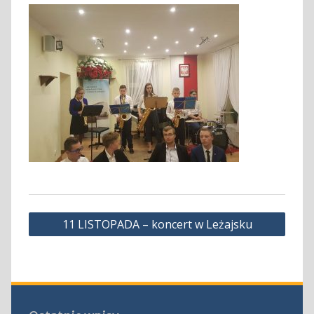
Nawigacja
11 LISTOPADA – koncert w Leżajsku
wpisu