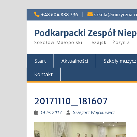
Skip
+48 604 888 796
szkola@muzyczna.c
to
content
Podkarpacki Zespół Ni
Sokołów Małopolski – Leżajsk – Żołynia
Start
Aktualności
Szkoły muzyc
Kontakt
20171110_181607
14 lis 2017
Grzegorz Wójcikiewicz