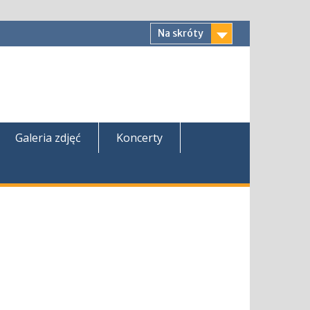
Na skróty
Galeria zdjęć
Koncerty