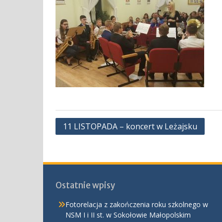
Nawigacja
11 LISTOPADA – koncert w Leżajsku
wpisu
Ostatnie wpisy
Fotorelacja z zakończenia roku szkolnego w
NSM I i II st. w Sokołowie Małopolskim