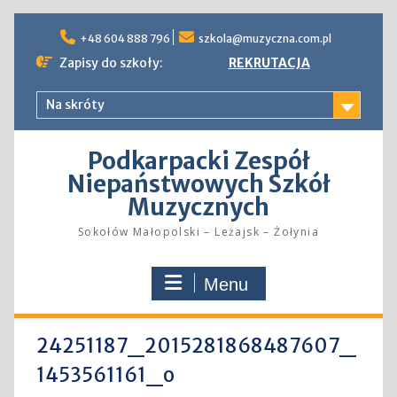
Skip
to
+48 604 888 796
szkola@muzyczna.com.pl
content
Zapisy do szkoły:
REKRUTACJA
Na skróty
Podkarpacki Zespół
Niepaństwowych Szkół
Muzycznych
Sokołów Małopolski – Leżajsk – Żołynia
Menu
24251187_2015281868487607_
1453561161_o