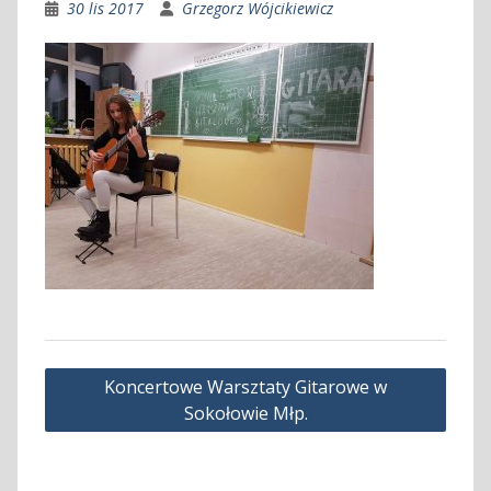
30 lis 2017
Grzegorz Wójcikiewicz
Nawigacja
Koncertowe Warsztaty Gitarowe w
wpisu
Sokołowie Młp.