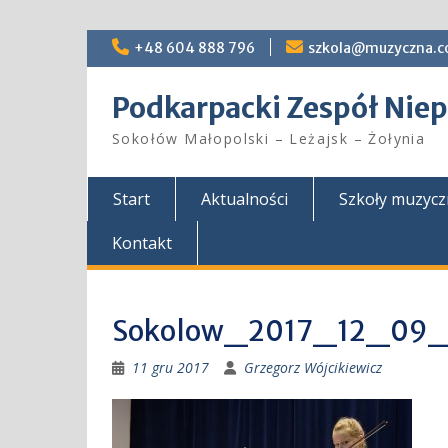
Skip
+48 604 888 796
szkola@muzyczna.c
to
content
Podkarpacki Zespół Ni
Sokołów Małopolski – Leżajsk – Żołynia
Start
Aktualności
Szkoły muzyc
Kontakt
Sokolow_2017_12_09
11 gru 2017
Grzegorz Wójcikiewicz