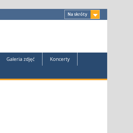
Na skróty
Galeria zdjęć
Koncerty