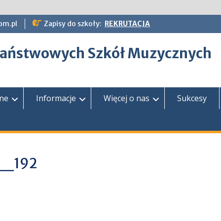
om.pl
Zapisy do szkoły:
REKRUTACJA
epaństwowych Szkół Muzycznych
zne
Informacje
Więcej o nas
Sukcesy
__192