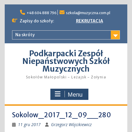
Skip
to
+48 604 888 796
szkola@muzyczna.com.pl
content
Zapisy do szkoły:
REKRUTACJA
Na skróty
Podkarpacki Zespół
Niepaństwowych Szkół
Muzycznych
Sokołów Małopolski – Leżajsk – Żołynia
Menu
Sokolow_2017_12_09__280
11 gru 2017
Grzegorz Wójcikiewicz