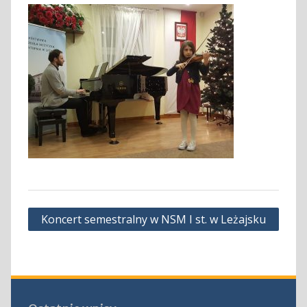
Nawigacja
Koncert semestralny w NSM I st. w Leżajsku
wpisu