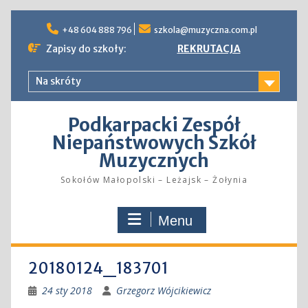
Skip
to
+48 604 888 796
szkola@muzyczna.com.pl
content
Zapisy do szkoły:
REKRUTACJA
Na skróty
Podkarpacki Zespół
Niepaństwowych Szkół
Muzycznych
Sokołów Małopolski – Leżajsk – Żołynia
Menu
20180124_183701
24 sty 2018
Grzegorz Wójcikiewicz