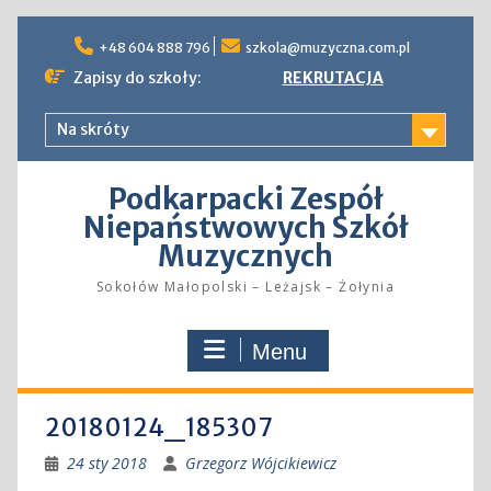
Skip
to
+48 604 888 796
szkola@muzyczna.com.pl
content
Zapisy do szkoły:
REKRUTACJA
Na skróty
Podkarpacki Zespół
Niepaństwowych Szkół
Muzycznych
Sokołów Małopolski – Leżajsk – Żołynia
Menu
20180124_185307
24 sty 2018
Grzegorz Wójcikiewicz