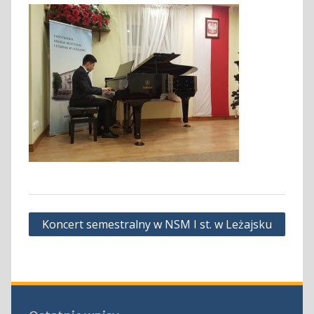
Nawigacja
Koncert semestralny w NSM I st. w Leżajsku
wpisu