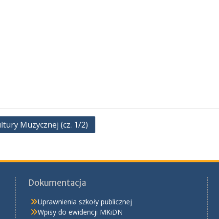
ltury Muzycznej (cz. 1/2)
Dokumentacja
Uprawnienia szkoły publicznej
Wpisy do ewidencji MKiDN