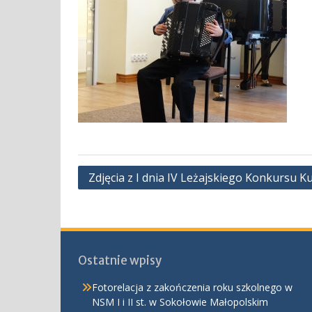
Nawigacja
Zdjęcia z I dnia IV Leżajskiego Konkursu Ku
wpisu
Ostatnie wpisy
Fotorelacja z zakończenia roku szkolnego w
NSM I i II st. w Sokołowie Małopolskim