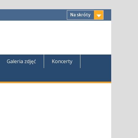
Na skróty
Galeria zdjęć
Koncerty