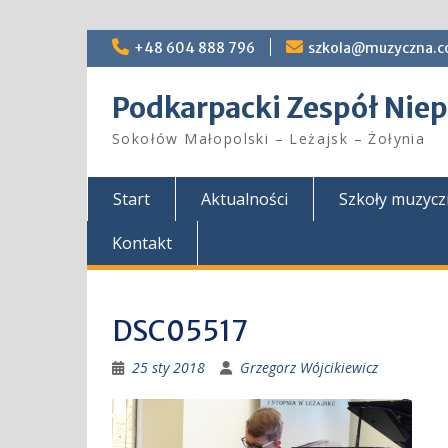
Skip
+48 604 888 796
szkola@muzyczna.c
to
content
Podkarpacki Zespół Ni
Sokołów Małopolski – Leżajsk – Żołynia
Start
Aktualności
Szkoły muzyc
Kontakt
DSC05517
25 sty 2018
Grzegorz Wójcikiewicz