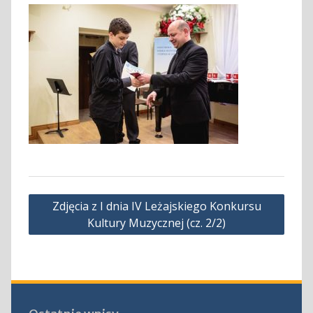
Nawigacja
Zdjęcia z I dnia IV Leżajskiego Konkursu
wpisu
Kultury Muzycznej (cz. 2/2)