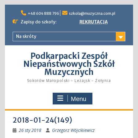
Skip
to
+48 604 888 796
szkola@muzyczna.com.pl
content
Zapisy do szkoły:
REKRUTACJA
Na skróty
Podkarpacki Zespół
Niepaństwowych Szkół
Muzycznych
Sokołów Małopolski – Leżajsk – Żołynia
Menu
2018-01-24(149)
26 sty 2018
Grzegorz Wójcikiewicz