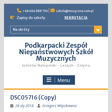
Skip
to
+48 604 888 796
szkola@muzyczna.com.pl
content
Zapisy do szkoły:
REKRUTACJA
Na skróty
Podkarpacki Zespół
Niepaństwowych Szkół
Muzycznych
Sokołów Małopolski – Leżajsk – Żołynia
Menu
DSC05716 (Copy)
28 sty 2018
Grzegorz Wójcikiewicz