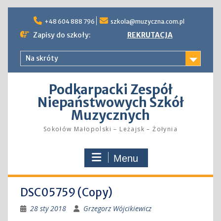
Skip
to
+48 604 888 796
szkola@muzyczna.com.pl
content
Zapisy do szkoły:
REKRUTACJA
Na skróty
Podkarpacki Zespół
Niepaństwowych Szkół
Muzycznych
Sokołów Małopolski – Leżajsk – Żołynia
Menu
DSC05759 (Copy)
28 sty 2018
Grzegorz Wójcikiewicz