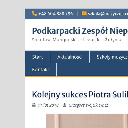
Skip
+48 604 888 796
szkola@muzyczna.c
to
content
Podkarpacki Zespół Ni
Sokołów Małopolski – Leżajsk – Żołynia
Start
Aktualności
Szkoły muzyc
Kontakt
Kolejny sukces Piotra Su
11 lut 2018
Grzegorz Wójcikiewicz