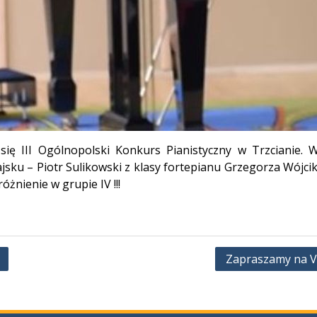
się III Ogólnopolski Konkurs Pianistyczny w Trzcianie. 
jsku – Piotr Sulikowski z klasy fortepianu Grzegorza Wójci
óżnienie w grupie IV !!!
Zapraszamy na VI