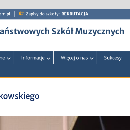
om.pl
Zapisy do szkoły:
REKRUTACJA
epaństwowych Szkół Muzycznych
zne
Informacje
Więcej o nas
Sukcesy
likowskiego