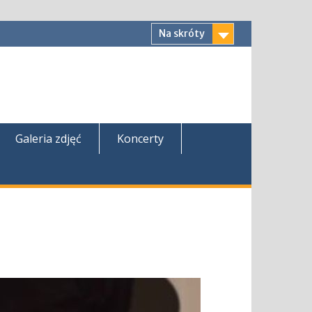
Na skróty
Galeria zdjęć
Koncerty