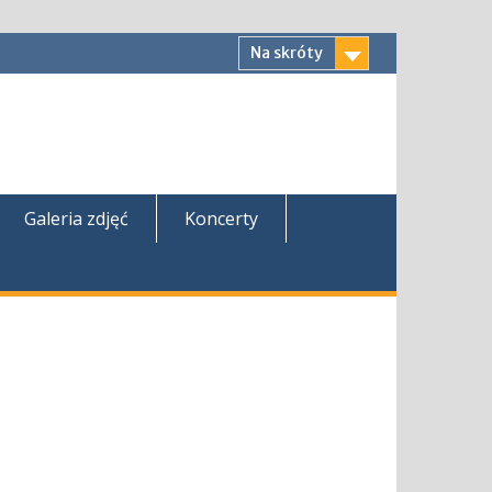
Na skróty
Galeria zdjęć
Koncerty