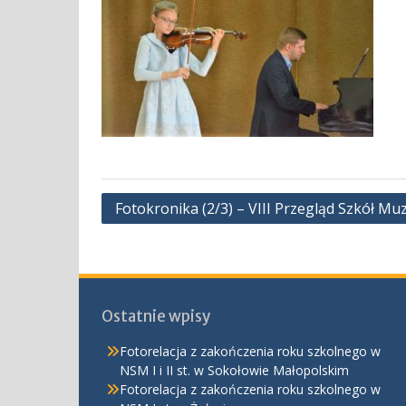
Nawigacja
Fotokronika (2/3) – VIII Przegląd Szkół M
wpisu
Ostatnie wpisy
Fotorelacja z zakończenia roku szkolnego w
NSM I i II st. w Sokołowie Małopolskim
Fotorelacja z zakończenia roku szkolnego w