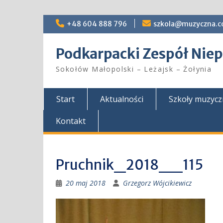
Skip
+48 604 888 796
szkola@muzyczna.c
to
content
Podkarpacki Zespół Ni
Sokołów Małopolski – Leżajsk – Żołynia
Start
Aktualności
Szkoły muzyc
Kontakt
Pruchnik_2018__115
20 maj 2018
Grzegorz Wójcikiewicz