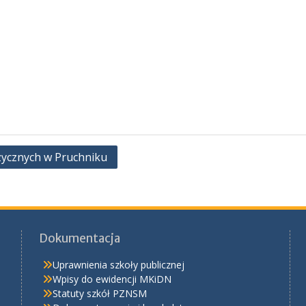
uzycznych w Pruchniku
Dokumentacja
Uprawnienia szkoły publicznej
Wpisy do ewidencji MKiDN
Statuty szkół PZNSM