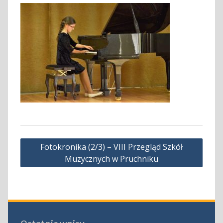
Nawigacja
Fotokronika (2/3) – VIII Przegląd Szkół
wpisu
Muzycznych w Pruchniku