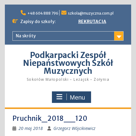
Skip
to
+48 604 888 796
szkola@muzyczna.com.pl
content
Zapisy do szkoły:
REKRUTACJA
Na skróty
Podkarpacki Zespół
Niepaństwowych Szkół
Muzycznych
Sokołów Małopolski – Leżajsk – Żołynia
Menu
Pruchnik_2018__120
20 maj 2018
Grzegorz Wójcikiewicz