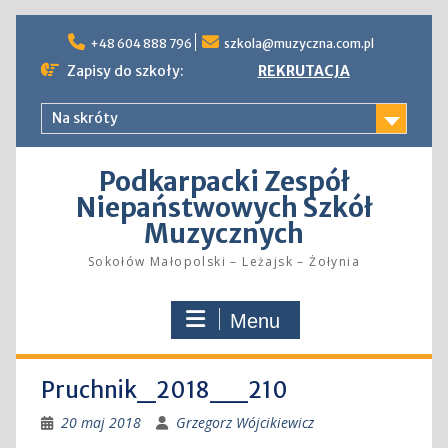
Skip
to
+48 604 888 796
szkola@muzyczna.com.pl
content
Zapisy do szkoły:
REKRUTACJA
Na skróty
Podkarpacki Zespół
Niepaństwowych Szkół
Muzycznych
Sokołów Małopolski – Leżajsk – Żołynia
Menu
Pruchnik_2018__210
20 maj 2018
Grzegorz Wójcikiewicz