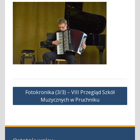
Nawigacja
Fotokronika (3/3) – VIII Przegląd Szkół
wpisu
Muzycznych w Pruchniku