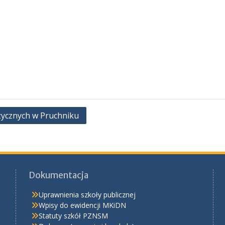
uzycznych w Pruchniku
Dokumentacja
Uprawnienia szkoły publicznej
Wpisy do ewidencji MKiDN
Statuty szkół PZNSM