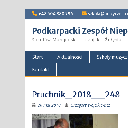
Skip
+48 604 888 796
szkola@muzyczna.c
to
content
Podkarpacki Zespół Ni
Sokołów Małopolski – Leżajsk – Żołynia
Start
Aktualności
Szkoły muzyc
Kontakt
Pruchnik_2018__248
20 maj 2018
Grzegorz Wójcikiewicz