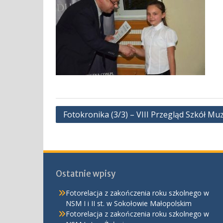
Nawigacja
Fotokronika (3/3) – VIII Przegląd Szkół M
wpisu
Ostatnie wpisy
Fotorelacja z zakończenia roku szkolnego w
NSM I i II st. w Sokołowie Małopolskim
Fotorelacja z zakończenia roku szkolnego w