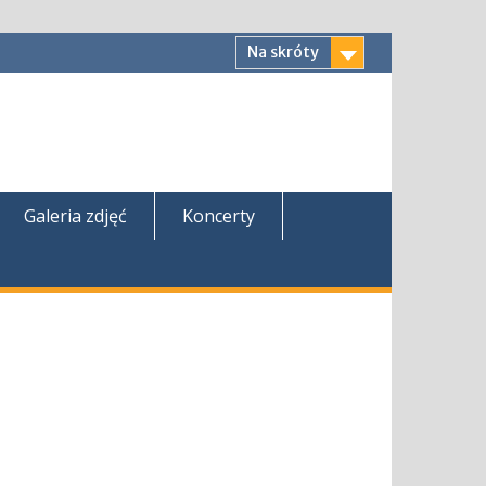
Na skróty
Galeria zdjęć
Koncerty