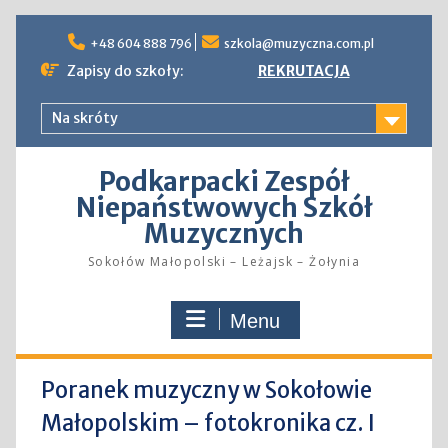
Skip
to
+48 604 888 796
szkola@muzyczna.com.pl
content
Zapisy do szkoły:
REKRUTACJA
Na skróty
Podkarpacki Zespół
Niepaństwowych Szkół
Muzycznych
Sokołów Małopolski – Leżajsk – Żołynia
Menu
Poranek muzyczny w Sokołowie
Małopolskim – fotokronika cz. I