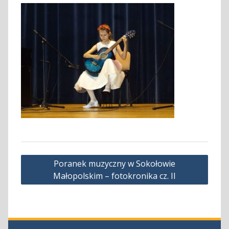
Nawigacja
Poranek muzyczny w Sokołowie
wpisu
Małopolskim – fotokronika cz. II