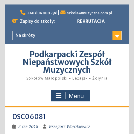
Skip
to
+48 604 888 796
szkola@muzyczna.com.pl
content
Zapisy do szkoły:
REKRUTACJA
Na skróty
Podkarpacki Zespół
Niepaństwowych Szkół
Muzycznych
Sokołów Małopolski – Leżajsk – Żołynia
Menu
DSC06081
2 cze 2018
Grzegorz Wójcikiewicz