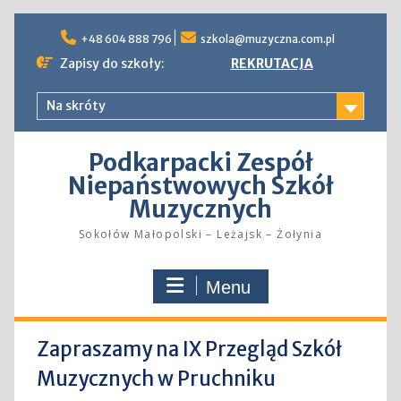
Skip
to
+48 604 888 796
szkola@muzyczna.com.pl
content
Zapisy do szkoły:
REKRUTACJA
Na skróty
Podkarpacki Zespół
Niepaństwowych Szkół
Muzycznych
Sokołów Małopolski – Leżajsk – Żołynia
Menu
Zapraszamy na IX Przegląd Szkół
Muzycznych w Pruchniku