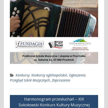
Konkursy
,
Konkursy ogólnopolskie
,
Ogłoszenia
,
Przegląd Szkół Muzycznych
,
Zaproszenia
Nawigacja
Harmonogram przesłuchań – XIX
wpisu
Sokołowski Konkurs Kultury Muzycznej