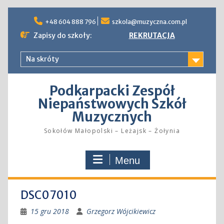
Skip
to
+48 604 888 796
szkola@muzyczna.com.pl
content
Zapisy do szkoły:
REKRUTACJA
Na skróty
Podkarpacki Zespół
Niepaństwowych Szkół
Muzycznych
Sokołów Małopolski – Leżajsk – Żołynia
Menu
DSC07010
15 gru 2018
Grzegorz Wójcikiewicz