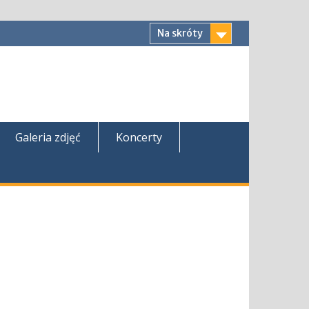
Na skróty
Galeria zdjęć
Koncerty