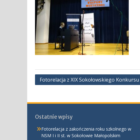
Nawigacja
Fotorelacja z XIX Sokołowskiego Konkursu
wpisu
Ostatnie wpisy
Fotorelacja z zakończenia roku szkolnego w
NSM I i II st. w Sokołowie Małopolskim