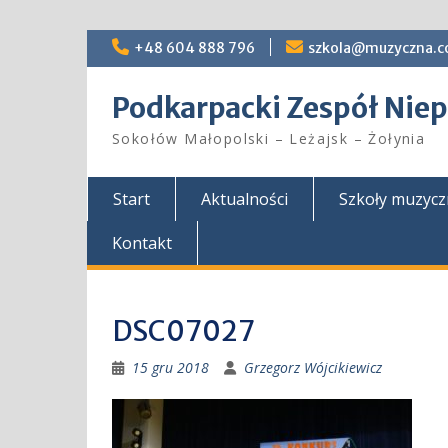
Skip
+48 604 888 796
szkola@muzyczna.c
to
content
Podkarpacki Zespół Ni
Sokołów Małopolski – Leżajsk – Żołynia
Start
Aktualności
Szkoły muzyc
Kontakt
DSC07027
15 gru 2018
Grzegorz Wójcikiewicz