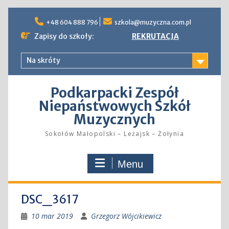
Skip
to
+48 604 888 796
szkola@muzyczna.com.pl
content
Zapisy do szkoły:
REKRUTACJA
Na skróty
Podkarpacki Zespół
Niepaństwowych Szkół
Muzycznych
Sokołów Małopolski – Leżajsk – Żołynia
Menu
DSC_3617
10 mar 2019
Grzegorz Wójcikiewicz