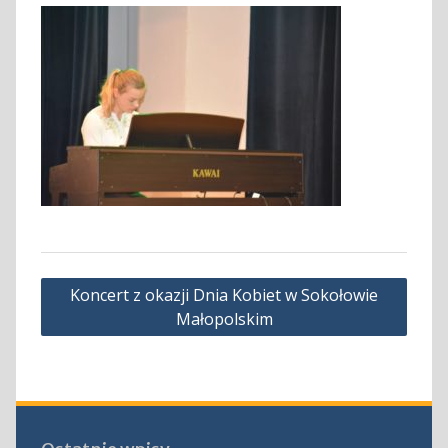
Nawigacja
Koncert z okazji Dnia Kobiet w Sokołowie
wpisu
Małopolskim