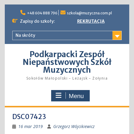
Skip
to
+48 604 888 796
szkola@muzyczna.com.pl
content
Zapisy do szkoły:
REKRUTACJA
Na skróty
Podkarpacki Zespół
Niepaństwowych Szkół
Muzycznych
Sokołów Małopolski – Leżajsk – Żołynia
Menu
DSC07423
16 mar 2019
Grzegorz Wójcikiewicz