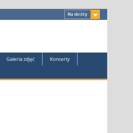
Na skróty
Galeria zdjęć
Koncerty