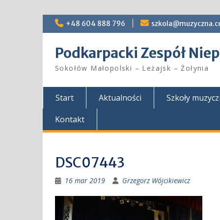
Skip
+48 604 888 796
szkola@muzyczna.c
to
content
Podkarpacki Zespół Ni
Sokołów Małopolski – Leżajsk – Żołynia
Start
Aktualności
Szkoły muzyc
Kontakt
DSC07443
16 mar 2019
Grzegorz Wójcikiewicz