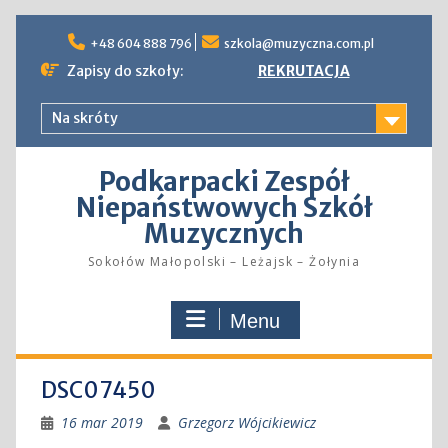
Skip
to
+48 604 888 796
szkola@muzyczna.com.pl
content
Zapisy do szkoły:
REKRUTACJA
Na skróty
Podkarpacki Zespół
Niepaństwowych Szkół
Muzycznych
Sokołów Małopolski – Leżajsk – Żołynia
Menu
DSC07450
16 mar 2019
Grzegorz Wójcikiewicz