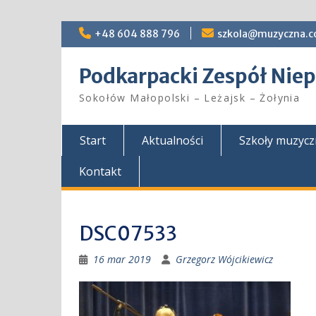
Skip
+48 604 888 796
szkola@muzyczna.c
to
content
Podkarpacki Zespół Ni
Sokołów Małopolski – Leżajsk – Żołynia
Start
Aktualności
Szkoły muzyc
Kontakt
DSC07533
16 mar 2019
Grzegorz Wójcikiewicz