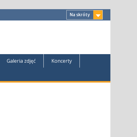
Na skróty
Galeria zdjęć
Koncerty