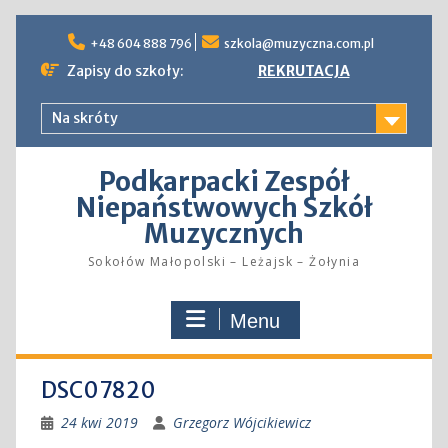
Skip
to
+48 604 888 796
szkola@muzyczna.com.pl
content
Zapisy do szkoły:
REKRUTACJA
Na skróty
Podkarpacki Zespół
Niepaństwowych Szkół
Muzycznych
Sokołów Małopolski – Leżajsk – Żołynia
Menu
DSC07820
24 kwi 2019
Grzegorz Wójcikiewicz