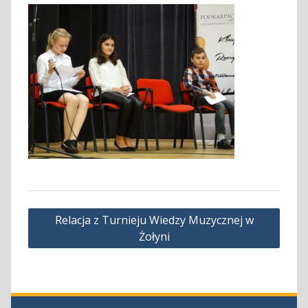
Nawigacja
Relacja z Turnieju Wiedzy Muzycznej w
wpisu
Żołyni