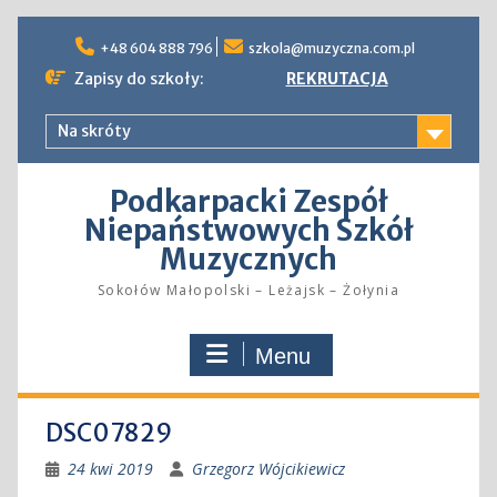
Skip
to
+48 604 888 796
szkola@muzyczna.com.pl
content
Zapisy do szkoły:
REKRUTACJA
Na skróty
Podkarpacki Zespół
Niepaństwowych Szkół
Muzycznych
Sokołów Małopolski – Leżajsk – Żołynia
Menu
DSC07829
24 kwi 2019
Grzegorz Wójcikiewicz