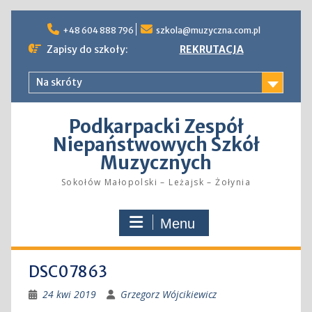
Skip
to
+48 604 888 796
szkola@muzyczna.com.pl
content
Zapisy do szkoły:
REKRUTACJA
Na skróty
Podkarpacki Zespół
Niepaństwowych Szkół
Muzycznych
Sokołów Małopolski – Leżajsk – Żołynia
Menu
DSC07863
24 kwi 2019
Grzegorz Wójcikiewicz