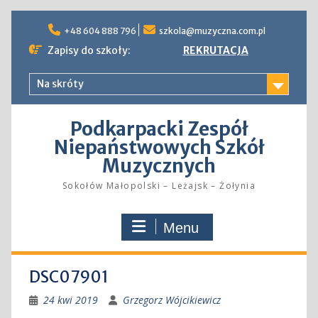
Skip
to
+48 604 888 796
szkola@muzyczna.com.pl
content
Zapisy do szkoły:
REKRUTACJA
Na skróty
Podkarpacki Zespół
Niepaństwowych Szkół
Muzycznych
Sokołów Małopolski – Leżajsk – Żołynia
Menu
DSC07901
24 kwi 2019
Grzegorz Wójcikiewicz