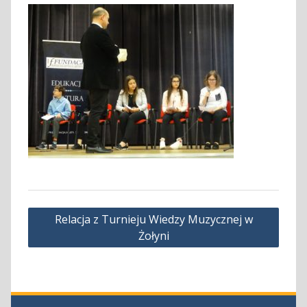
Nawigacja
Relacja z Turnieju Wiedzy Muzycznej w
wpisu
Żołyni